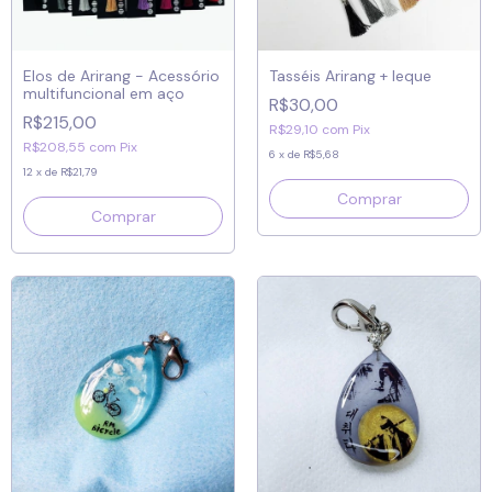
Elos de Arirang - Acessório
Tasséis Arirang + leque
multifuncional em aço
R$30,00
R$215,00
R$29,10
com
Pix
R$208,55
com
Pix
6
x
de
R$5,68
12
x
de
R$21,79
Comprar
Comprar