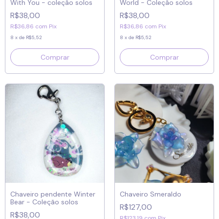
With You - coleção solos
World - Coleção solos
R$38,00
R$38,00
R$36,86
com
Pix
R$36,86
com
Pix
8
x
de
R$5,52
8
x
de
R$5,52
Chaveiro pendente Winter
Chaveiro Smeraldo
Bear - Coleção solos
R$127,00
R$38,00
R$123,19
com
Pix