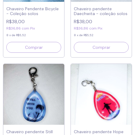
Chaveiro Pendente Bicycle
Chaveiro pendente
- Coleção solos
Daechwita - coleção solos
R$38,00
R$38,00
R$36,86
com
Pix
R$36,86
com
Pix
8
x
de
R$5,52
8
x
de
R$5,52
Chaveiro pendente Still
Chaveiro pendente Hope