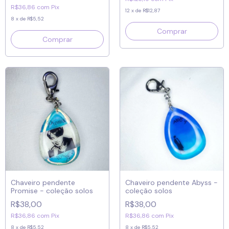
R$36,86
com
Pix
12
x
de
R$12,87
8
x
de
R$5,52
Chaveiro pendente
Chaveiro pendente Abyss -
Promise - coleção solos
coleção solos
R$38,00
R$38,00
R$36,86
com
Pix
R$36,86
com
Pix
8
x
de
R$5,52
8
x
de
R$5,52